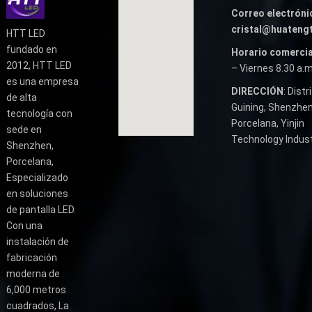
Correo electróni
cristal@huateng
HTT LED
fundado en
Horario comercia
2012, HTT LED
– Viernes 8.30 a.m
es una empresa
DIRECCIÓN
: Distr
de alta
Guining, Shenzhen
tecnología con
Porcelana, Yinjin
sede en
Technology Industr
Shenzhen,
Porcelana,
Especializado
en soluciones
de pantalla LED.
Con una
instalación de
fabricación
moderna de
6,000 metros
cuadrados, La