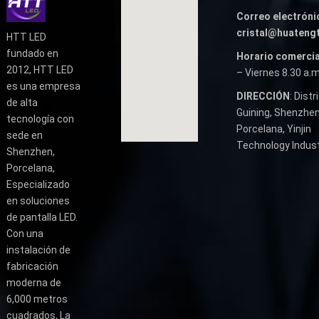
Correo electróni
cristal@huateng
HTT LED
fundado en
Horario comercia
2012, HTT LED
– Viernes 8.30 a.m
es una empresa
DIRECCIÓN
: Distr
de alta
Guining, Shenzhen
tecnología con
Porcelana, Yinjin
sede en
Technology Industr
Shenzhen,
Porcelana,
Especializado
en soluciones
de pantalla LED.
Con una
instalación de
fabricación
moderna de
6,000 metros
cuadrados, La