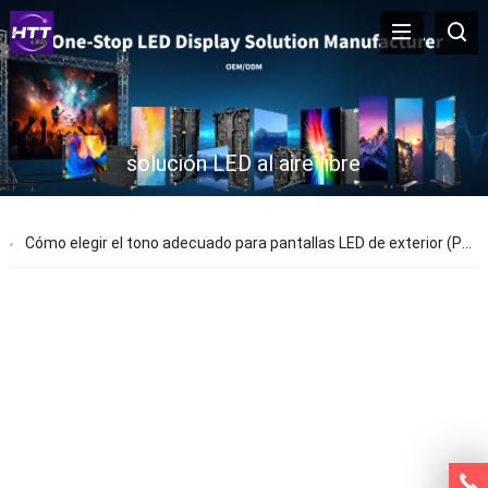
solución LED al aire libre
Cómo elegir el tono adecuado para pantallas LED de exterior (P2, P3, o P4?)