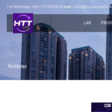
Tel/WhatsApp: +8617751942363
E-mail:
cristal@huatengtech.c
LAR
PROD
Notícias