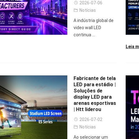
2026-07-06
Notícias
A indústria global de
video wall LED
continua ...
Leia m
Fabricante de tela
LED para estádio |
Soluções de
display LED para
arenas esportivas
| Htt liderou
2026-07-02
Notícias
Ao selecionar um