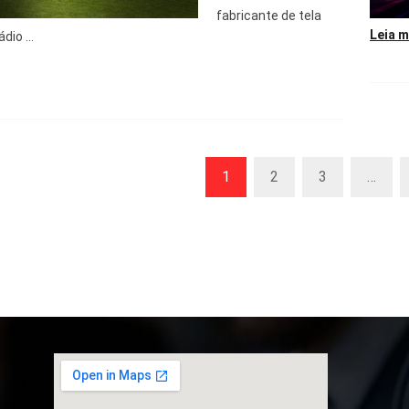
fabricante de tela
Leia m
dio ...
1
2
3
…