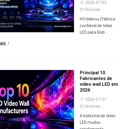
2026-07-03
Notícias
Htt liderou | Fábrica
confiável de telas
LED para Glob ...
ais
Principal 10
Fabricantes de
video wall LED em
2026
2026-07-01
Notícias
A indústria de telas
LED mudou