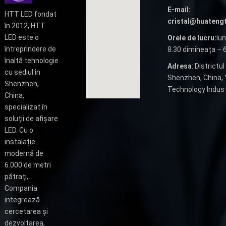
E-mail:
HTT LED fondat
cristal@huateng
în 2012, HTT
LED este o
Orele de lucru:
lun
întreprindere de
8.30 dimineața – 
înaltă tehnologie
Adresa
: Districtul
cu sediul în
Shenzhen, China, Y
Shenzhen,
Technology Industr
China,
specializat în
soluții de afișare
LED. Cu o
instalație
modernă de
6.000 de metri
pătrați,
Compania
integrează
cercetarea și
dezvoltarea,