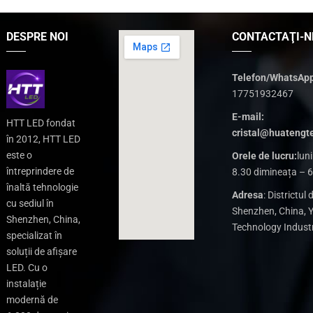
DESPRE NOI
CONTACTAŢI-N
Telefon/WhatsApp
17751932467
E-mail:
HTT LED fondat
cristal@huatengt
în 2012, HTT LED
este o
Orele de lucru:
luni
întreprindere de
8.30 dimineața – 
înaltă tehnologie
Adresa
: Districtul 
cu sediul în
Shenzhen, China, Y
Shenzhen, China,
Technology Industr
specializat în
soluții de afișare
LED. Cu o
instalație
modernă de