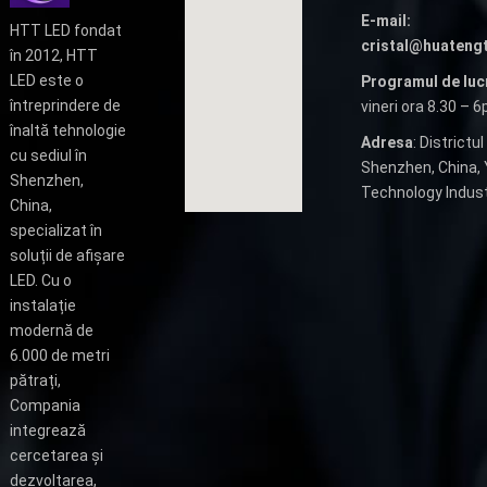
E-mail:
HTT LED fondat
cristal@huateng
în 2012, HTT
LED este o
Programul de luc
întreprindere de
vineri ora 8.30 – 
înaltă tehnologie
Adresa
: Districtul
cu sediul în
Shenzhen, China, Y
Shenzhen,
Technology Industr
China,
specializat în
soluții de afișare
LED. Cu o
instalație
modernă de
6.000 de metri
pătrați,
Compania
integrează
cercetarea și
dezvoltarea,