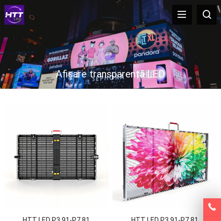
Afișare transparentă LED
HTT LED P3.91-P7.81
HTT LED P3.91-P7.81